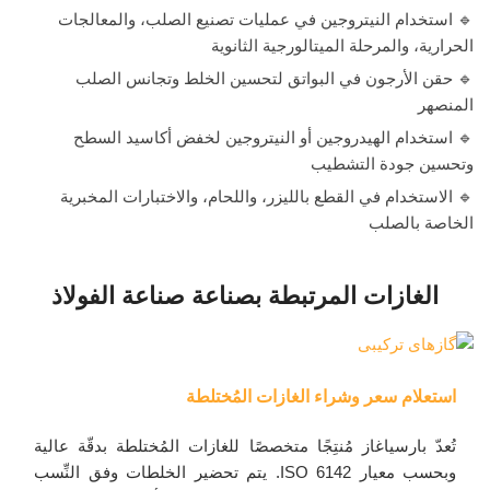
🔹 استخدام النيتروجين في عمليات تصنيع الصلب، والمعالجات
الحرارية، والمرحلة الميتالورجية الثانوية
🔹 حقن الأرجون في البواتق لتحسين الخلط وتجانس الصلب
المنصهر
🔹 استخدام الهيدروجين أو النيتروجين لخفض أكاسيد السطح
وتحسين جودة التشطيب
🔹 الاستخدام في القطع بالليزر، واللحام، والاختبارات المخبرية
الخاصة بالصلب
الغازات المرتبطة بصناعة صناعة الفولاذ
استعلام سعر وشراء الغازات المُختلطة
تُعدّ بارسیاغاز مُنتِجًا متخصصًا للغازات المُختلطة بدقّة عالية
وبحسب معيار ISO 6142. يتم تحضير الخلطات وفق النِّسب