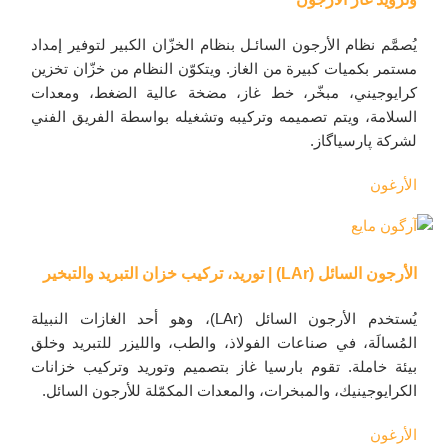
يُصمَّم نظام الأرجون السائـل بنظام الخزّان الكبير لتوفير إمداد
مستمر بكميات كبيرة من الغاز. ويتكوّن النظام من خزّان تخزين
كرايوجيني، مبخّر، خط غاز، مضخة عالية الضغط، ومعدات
السلامة، ويتم تصميمه وتركيبه وتشغيله بواسطة الفريق الفني
لشركة پارسیاگاز.
الأرغون
الأرجون السائل (LAr) | توريد، تركيب خزان التبريد والتبخير
يُستخدم الأرجون السائل (LAr)، وهو أحد الغازات النبيلة
المُسالَة، في صناعات الفولاذ، والطب، والليزر للتبريد وخلق
بيئة خاملة. تقوم بارسيا غاز بتصميم وتوريد وتركيب خزانات
الكرايوجينيك، والمبخرات، والمعدات المكمّلة للأرجون السائل.
الأرغون