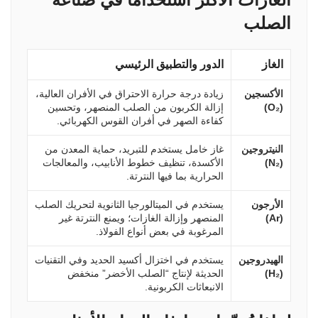
الصلب
الغاز
الدور والتطبيق الرئيسي
الأكسجين
زيادة درجة حرارة الاحتراق في الأفران العالية،
(O₂)
إزالة الكربون من الصلب المنصهر، وتحسين
كفاءة الصهر في أفران القوس الكهربائي.
النيتروجين
غاز خامل يستخدم للتبريد، حماية المعدن من
(N₂)
الأكسدة، تنظيف خطوط الأنابيب، والمعالجات
الحرارية بما فيها النترتة.
الأرجون
يستخدم في الميتالورجيا الثانوية لتحريك الصلب
(Ar)
المنصهر وإزالة الغازات؛ ويمنع النترتة غير
المرغوبة في بعض أنواع الفولاذ.
الهيدروجين
يستخدم في اختزال أكسيد الحديد وفي التقنيات
(H₂)
الحديثة لإنتاج “الصلب الأخضر” منخفض
الانبعاثات الكربونية.