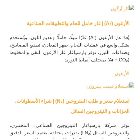
الأرغون (Ar) | غاز خامل للحام والتطبيقات الصناعية
يُعدّ غاز الأرغون (Ar) غازًا نبيلًا، خاملًا وعديم اللون، ويُستخدم
بشكل واسع في عمليات اللحام، صهر المعادن، تصنيع المصابيح،
وصناعات الليزر. توفر بارسياغاز غاز الأرغون النقي والمخلوط
(Ar + CO₂) بمختلف أنماط التوريد.
الأرغون
استعلام سعر و طلب النيتروجين (N₂) | شراء الأسطوانات،
الخزانات و النيتروجين السائل
توفر شركة بارسیاغاز النيتروجين الصناعي، المختبري،
والنيتروجين السائل (LN₂) بقدرات مختلفة. يعتمد السعر الدقيق